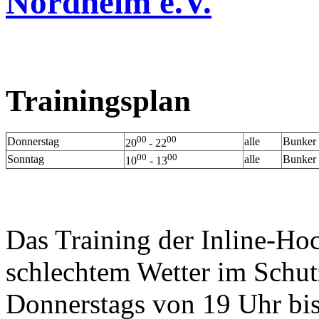
Nordheim e.V.
Trainingsplan
00
00
Donnerstag
alle
Bunker 
20
- 22
00
00
Sonntag
alle
Bunker 
10
- 13
Das Training der Inline-Hoc
schlechtem Wetter im Schu
Donnerstags von 19 Uhr bi